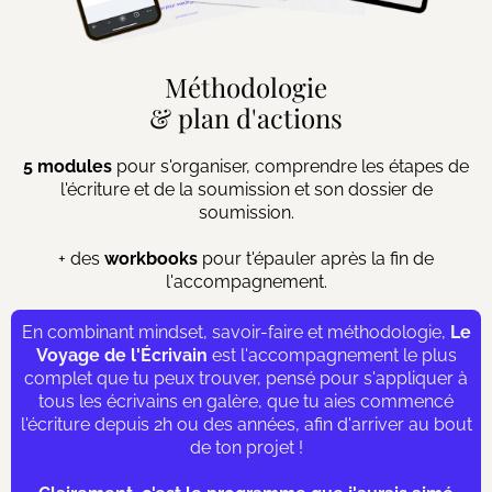
Méthodologie
& plan d'actions
5 modules
pour s'organiser, comprendre les étapes de
l'écriture et de la soumission et son dossier de
soumission.
+ des
workbooks
pour t'épauler après la fin de
l'accompagnement.
En combinant mindset, savoir-faire et méthodologie,
Le
Voyage de l'Écrivain
est l'accompagnement le plus
complet que tu peux trouver, pensé pour s'appliquer à
tous les écrivains en galère, que tu aies commencé
l'écriture depuis 2h ou des années, afin d'arriver au bout
de ton projet !